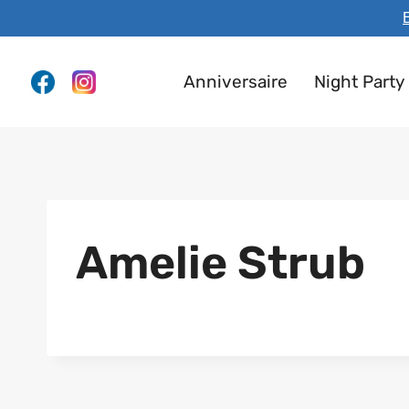
Aller
E
au
contenu
Anniversaire
Night Party
Amelie Strub