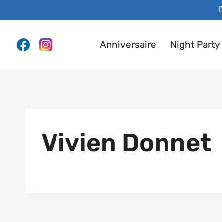
Aller
E
au
contenu
Anniversaire
Night Party
Vivien Donnet