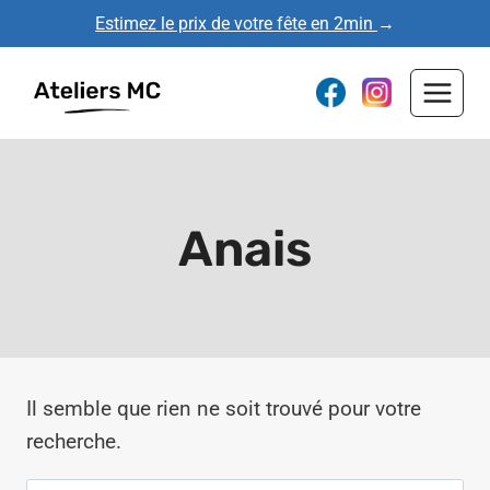
Aller
Estimez le prix de votre fête en 2min
→
au
contenu
Anais
Il semble que rien ne soit trouvé pour votre
recherche.