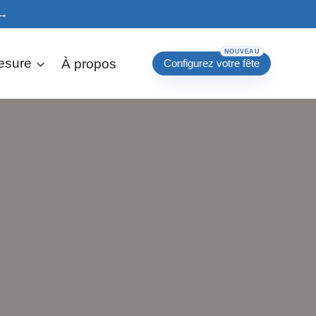
→
esure
À propos
Configurez votre fête