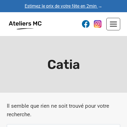
Aller
Estimez le prix de votre fête en 2min
→
au
contenu
Catia
Il semble que rien ne soit trouvé pour votre
recherche.