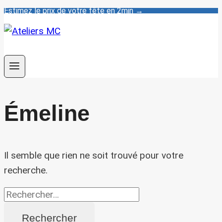
Estimez le prix de votre fête en 2min
→
Aller
au
contenu
Émeline
Il semble que rien ne soit trouvé pour votre
recherche.
Rechercher :