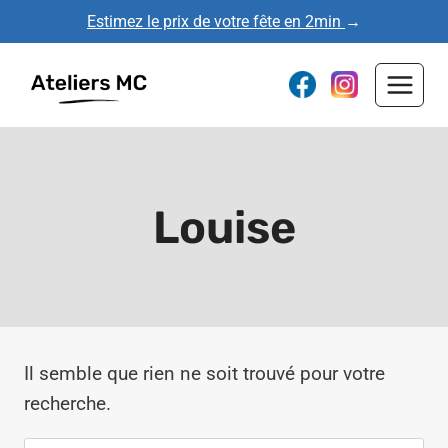
Aller
Estimez le prix de votre fête en 2min
→
au
contenu
Louise
Il semble que rien ne soit trouvé pour votre
recherche.