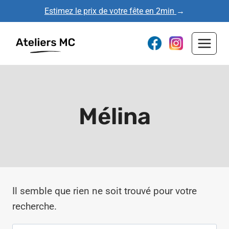
Aller
Estimez le prix de votre fête en 2min
→
au
contenu
Mélina
Il semble que rien ne soit trouvé pour votre
recherche.