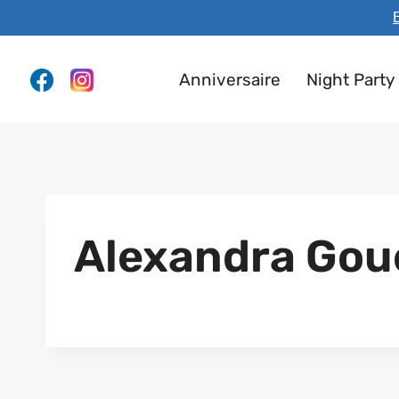
Aller
E
au
contenu
Anniversaire
Night Party
Alexandra Gou