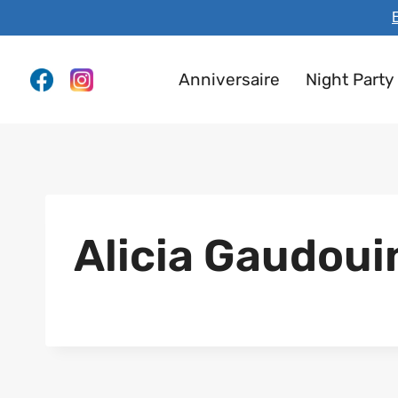
Aller
E
au
contenu
Anniversaire
Night Party
Alicia Gaudoui