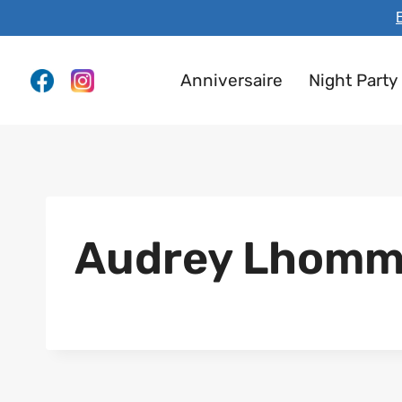
Aller
E
au
contenu
Anniversaire
Night Party
Audrey Lhomm