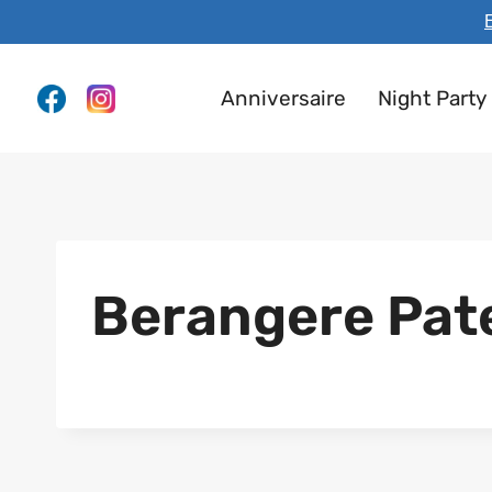
Aller
E
au
contenu
Anniversaire
Night Party
Berangere Pat