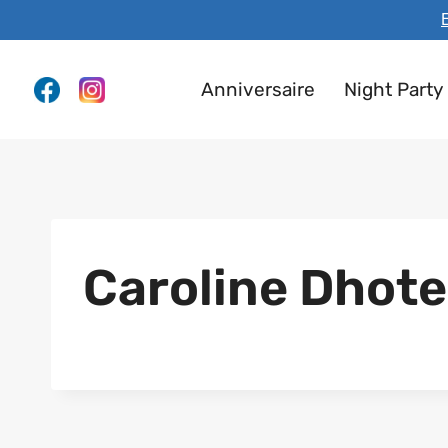
Aller
E
au
contenu
Anniversaire
Night Party
Caroline Dhote