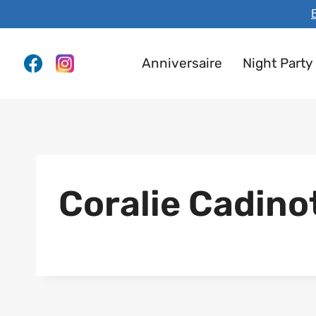
Aller
E
au
contenu
Anniversaire
Night Party
Coralie Cadino