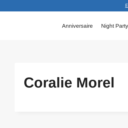
Aller
E
au
contenu
Anniversaire
Night Part
Coralie Morel