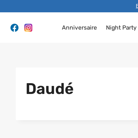
Aller
E
au
contenu
Anniversaire
Night Party
Daudé