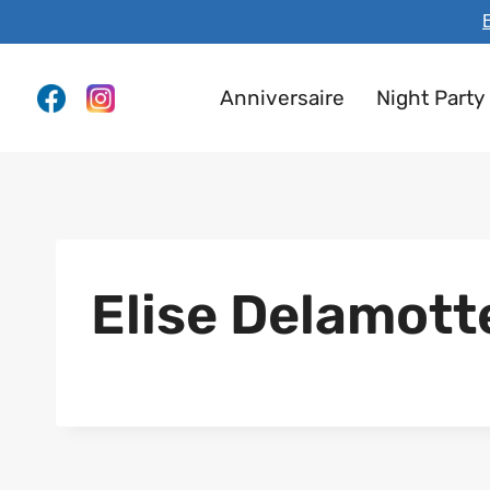
Aller
E
au
contenu
Anniversaire
Night Party
Elise Delamott