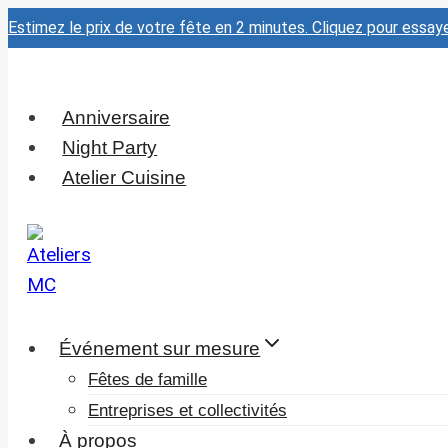
Aller
Estimez le prix de votre fête en 2 minutes. Cliquez pour essay
au
contenu
Anniversaire
Night Party
Atelier Cuisine
Événement sur mesure
Fêtes de famille
Entreprises et collectivités
À propos