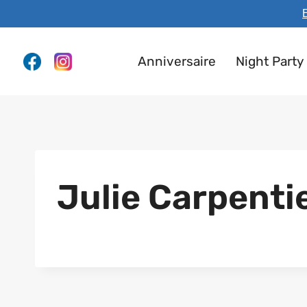
Aller
E
au
contenu
Anniversaire
Night Party
Julie Carpenti