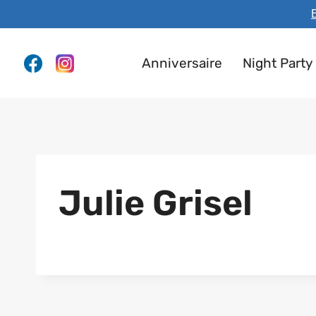
Aller
E
au
contenu
Anniversaire
Night Party
Julie Grisel