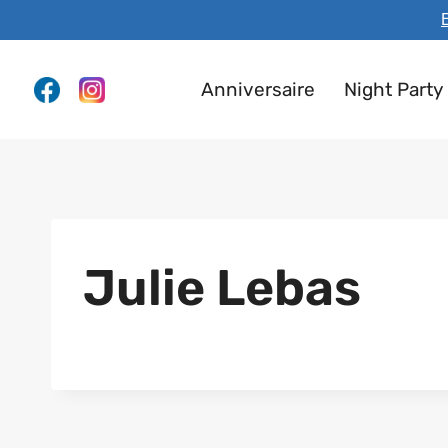
Aller
E
au
contenu
Anniversaire
Night Party
Julie Lebas