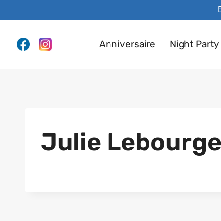
Aller
E
au
contenu
Anniversaire
Night Party
Julie Lebourge