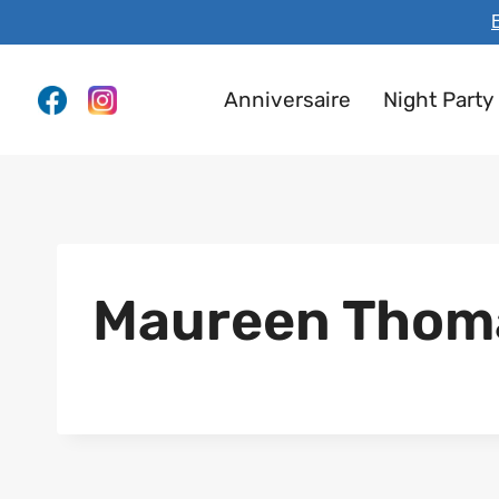
Aller
E
au
contenu
Anniversaire
Night Party
Maureen Thom