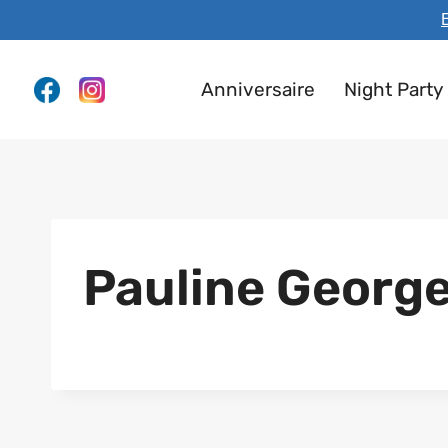
Aller
E
au
contenu
Anniversaire
Night Party
Pauline Georg