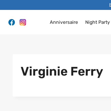
Aller
E
au
contenu
Anniversaire
Night Party
Virginie Ferry